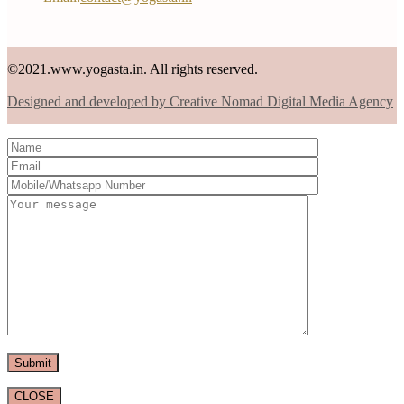
in
your
application
©2021.www.yogasta.in. All rights reserved.
Designed and developed by Creative Nomad Digital Media Agency
CLOSE