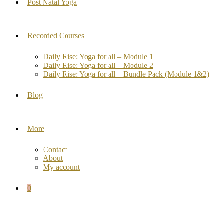
Post Natal Yoga
Recorded Courses
Daily Rise: Yoga for all – Module 1
Daily Rise: Yoga for all – Module 2
Daily Rise: Yoga for all – Bundle Pack (Module 1&2)
Blog
More
Contact
About
My account
0