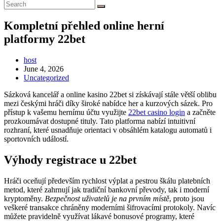
Kompletní přehled online herní
platformy 22bet
Post
host
author:
Post
June 4, 2026
published:
Post
Uncategorized
category:
Sázková kancelář a online kasino 22bet si získávají stále větší oblibu
mezi českými hráči díky široké nabídce her a kurzových sázek. Pro
přístup k vašemu hernímu účtu využijte
22bet casino login
a začněte
prozkoumávat dostupné tituly. Tato platforma nabízí intuitivní
rozhraní, které usnadňuje orientaci v obsáhlém katalogu automatů i
sportovních událostí.
Výhody registrace u 22bet
Hráči oceňují především rychlost výplat a pestrou škálu platebních
metod, které zahrnují jak tradiční bankovní převody, tak i moderní
kryptoměny.
Bezpečnost uživatelů je na prvním místě
, proto jsou
veškeré transakce chráněny moderními šifrovacími protokoly. Navíc
můžete pravidelně využívat lákavé bonusové programy, které