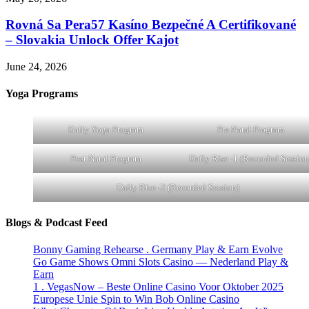
Rovná Sa Pera57 Kasíno Bezpečné A Certifikované
– Slovakia Unlock Offer Kajot
June 24, 2026
Yoga Programs
Daily Yoga Program
Pre Natal Program
Post Natal Program
Daily Rise -1 (Recorded Session
Daily Rise -2 (Recorded Session)
Blogs & Podcast Feed
Bonny Gaming Rehearse . Germany Play & Earn Evolve
Go Game Shows Omni Slots Casino — Nederland Play &
Earn
1 . VegasNow – Beste Online Casino Voor Oktober 2025
Europese Unie Spin to Win Bob Online Casino