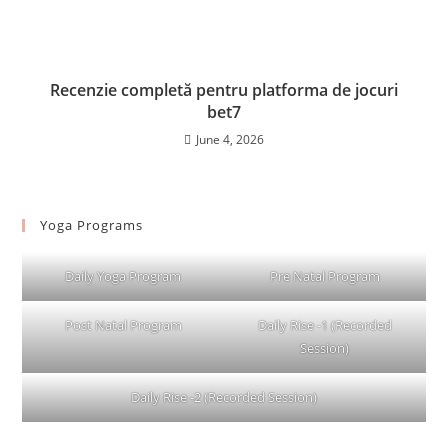
Recenzie completă pentru platforma de jocuri
bet7
June 4, 2026
Yoga Programs
Daily Yoga Program
Pre Natal Program
Post Natal Program
Daily Rise -1 (Recorded
Session)
Daily Rise -2 (Recorded Session)