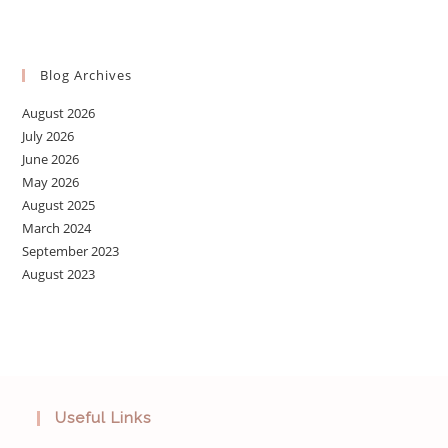
Blog Archives
August 2026
July 2026
June 2026
May 2026
August 2025
March 2024
September 2023
August 2023
Useful Links