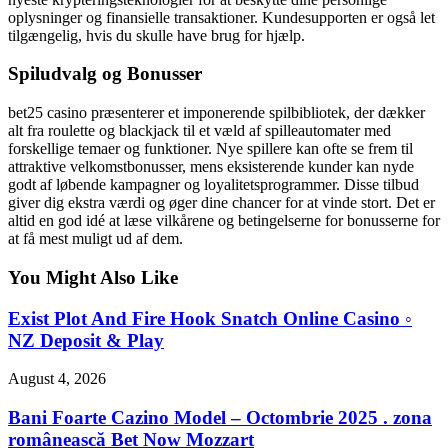
oplysninger og finansielle transaktioner. Kundesupporten er også let
tilgængelig, hvis du skulle have brug for hjælp.
Spiludvalg og Bonusser
bet25 casino præsenterer et imponerende spilbibliotek, der dækker
alt fra roulette og blackjack til et væld af spilleautomater med
forskellige temaer og funktioner. Nye spillere kan ofte se frem til
attraktive velkomstbonusser, mens eksisterende kunder kan nyde
godt af løbende kampagner og loyalitetsprogrammer. Disse tilbud
giver dig ekstra værdi og øger dine chancer for at vinde stort. Det er
altid en god idé at læse vilkårene og betingelserne for bonusserne for
at få mest muligt ud af dem.
You Might Also Like
Exist Plot And Fire Hook Snatch Online Casino ◦
NZ Deposit & Play
August 4, 2026
Bani Foarte Cazino Model – Octombrie 2025 . zona
românească Bet Now Mozzart