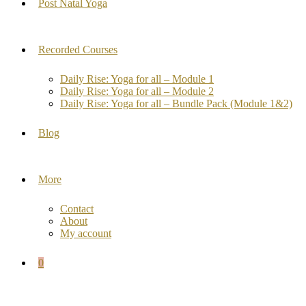
Post Natal Yoga
Recorded Courses
Daily Rise: Yoga for all – Module 1
Daily Rise: Yoga for all – Module 2
Daily Rise: Yoga for all – Bundle Pack (Module 1&2)
Blog
More
Contact
About
My account
0