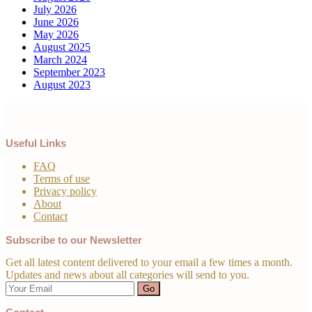
July 2026
June 2026
May 2026
August 2025
March 2024
September 2023
August 2023
Useful Links
FAQ
Terms of use
Privacy policy
About
Contact
Subscribe to our Newsletter
Get all latest content delivered to your email a few times a month.
Updates and news about all categories will send to you.
Go