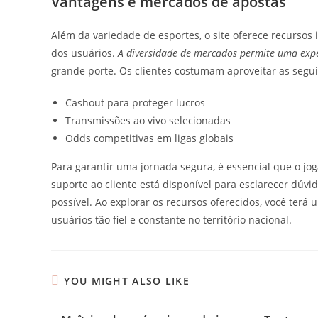
Vantagens e mercados de apostas
Além da variedade de esportes, o site oferece recursos 
dos usuários.
A diversidade de mercados permite uma expe
grande porte. Os clientes costumam aproveitar as segui
Cashout para proteger lucros
Transmissões ao vivo selecionadas
Odds competitivas em ligas globais
Para garantir uma jornada segura, é essencial que o j
suporte ao cliente está disponível para esclarecer dúvi
possível. Ao explorar os recursos oferecidos, você ter
usuários tão fiel e constante no território nacional.
YOU MIGHT ALSO LIKE