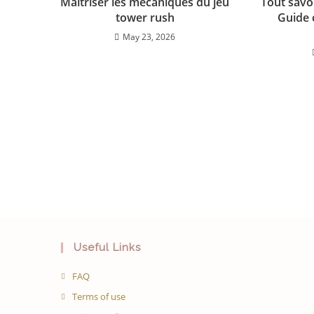
Maîtriser les mécaniques du jeu
Tout savoi
tower rush
Guide 
May 23, 2026
Useful Links
FAQ
Terms of use