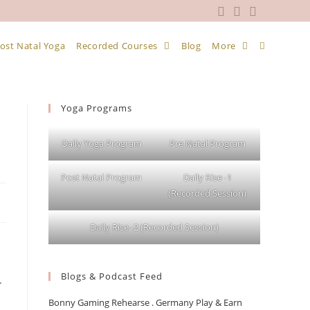
ost Natal Yoga
Recorded Courses
Blog
More
Yoga Programs
Daily Yoga Program
Pre Natal Program
Post Natal Program
Daily Rise -1
(Recorded Session)
Daily Rise -2 (Recorded Session)
Blogs & Podcast Feed
.
Bonny Gaming Rehearse . Germany Play & Earn