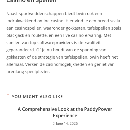
Naast sportweddenschappen biedt bwin ook een
indrukwekkend online casino. Hier vind je een breed scala
aan casinospellen, waaronder gokkasten, tafelspellen zoals
blackjack en roulette, en een live casino-ervaring. Met
spellen van top softwareproviders is de kwaliteit
gegarandeerd. Of je nu houdt van de spanning van
gokkasten of de strategie van tafelspellen, bwin heeft het
allemaal. Verken de casinomogelijkheden en geniet van
urenlang speelplezier.
YOU MIGHT ALSO LIKE
A Comprehensive Look at the PaddyPower
Experience
June 14, 2026