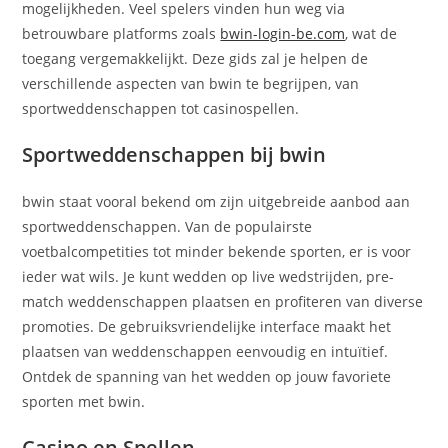
mogelijkheden. Veel spelers vinden hun weg via
betrouwbare platforms zoals
bwin-login-be.com
, wat de
toegang vergemakkelijkt. Deze gids zal je helpen de
verschillende aspecten van bwin te begrijpen, van
sportweddenschappen tot casinospellen.
Sportweddenschappen bij bwin
bwin staat vooral bekend om zijn uitgebreide aanbod aan
sportweddenschappen. Van de populairste
voetbalcompetities tot minder bekende sporten, er is voor
ieder wat wils. Je kunt wedden op live wedstrijden, pre-
match weddenschappen plaatsen en profiteren van diverse
promoties. De gebruiksvriendelijke interface maakt het
plaatsen van weddenschappen eenvoudig en intuïtief.
Ontdek de spanning van het wedden op jouw favoriete
sporten met bwin.
Casino en Spellen