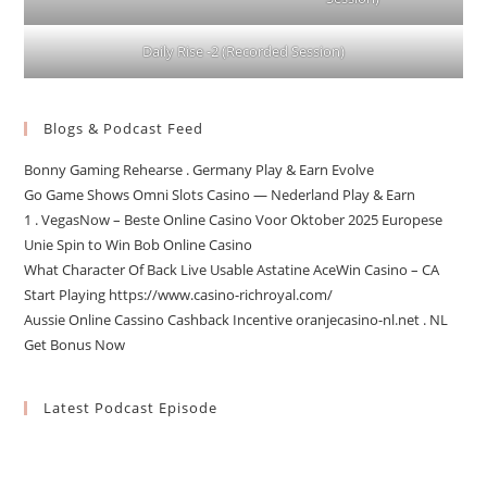
Daily Rise -2 (Recorded Session)
Blogs & Podcast Feed
Bonny Gaming Rehearse . Germany Play & Earn Evolve
Go Game Shows Omni Slots Casino — Nederland Play & Earn
1 . VegasNow – Beste Online Casino Voor Oktober 2025 Europese
Unie Spin to Win Bob Online Casino
What Character Of Back Live Usable Astatine AceWin Casino – CA
Start Playing https://www.casino-richroyal.com/
Aussie Online Cassino Cashback Incentive oranjecasino-nl.net . NL
Get Bonus Now
Latest Podcast Episode