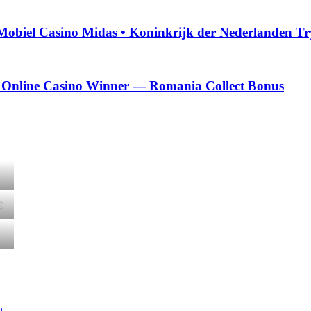
obiel Casino Midas • Koninkrijk der Nederlanden Tr
u Online Casino Winner — Romania Collect Bonus
)
n