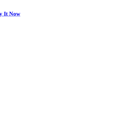
y It Now