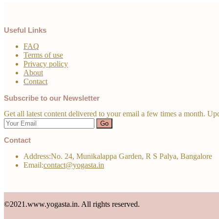
Useful Links
FAQ
Terms of use
Privacy policy
About
Contact
Subscribe to our Newsletter
Get all latest content delivered to your email a few times a month. Up
Go
Contact
Address:
No. 24, Munikalappa Garden, R S Palya, Bangalore
Opens
Email:
contact@yogasta.in
in
your
application
©2021.www.yogasta.in. All rights reserved.