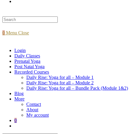
Search
for:
0
Menu
Close
Login
Daily Classes
Prenatal Yoga
Post Natal Yoga
Recorded Courses
Daily Rise: Yoga for all – Module 1
Daily Rise: Yoga for all – Module 2
Daily Rise: Yoga for all – Bundle Pack (Module 1&2)
Blog
More
Contact
About
My account
0