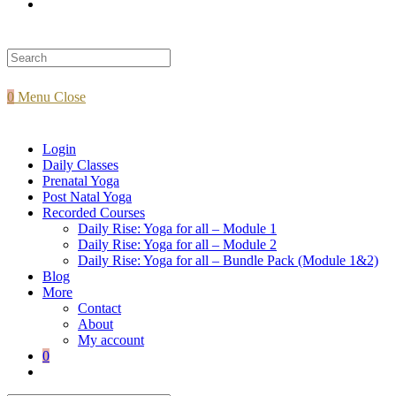
Search
for:
0
Menu
Close
Login
Daily Classes
Prenatal Yoga
Post Natal Yoga
Recorded Courses
Daily Rise: Yoga for all – Module 1
Daily Rise: Yoga for all – Module 2
Daily Rise: Yoga for all – Bundle Pack (Module 1&2)
Blog
More
Contact
About
My account
0