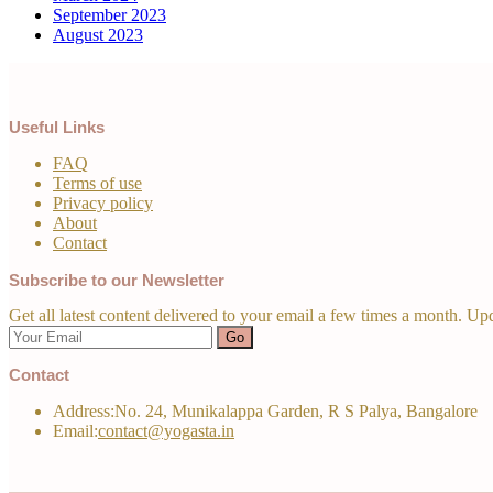
September 2023
August 2023
Useful Links
FAQ
Terms of use
Privacy policy
About
Contact
Subscribe to our Newsletter
Get all latest content delivered to your email a few times a month. Up
Go
Contact
Address:
No. 24, Munikalappa Garden, R S Palya, Bangalore
Opens
Email:
contact@yogasta.in
in
your
application