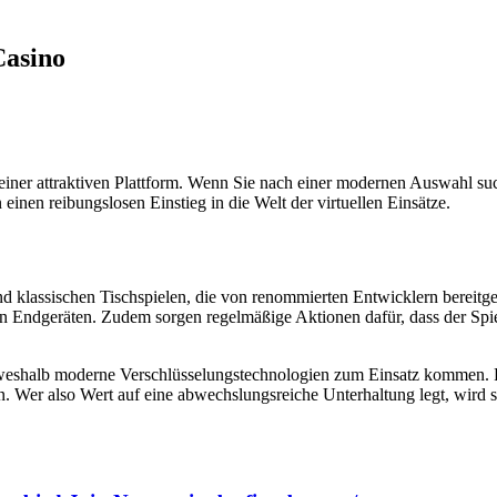
Casino
 einer attraktiven Plattform. Wenn Sie nach einer modernen Auswahl suc
 einen reibungslosen Einstieg in die Welt der virtuellen Einsätze.
d klassischen Tischspielen, die von renommierten Entwicklern bereitge
 Endgeräten. Zudem sorgen regelmäßige Aktionen dafür, dass der Spiel
, weshalb moderne Verschlüsselungstechnologien zum Einsatz kommen. Fü
 Wer also Wert auf eine abwechslungsreiche Unterhaltung legt, wird s