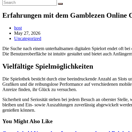
Erfahrungen mit dem Gamblezen Online 
Post
host
author:
Post
May 27, 2026
published:
Post
Uncategorized
category:
Die Suche nach einem unterhaltsamen digitalen Spielort endet oft bei
Die Benutzeroberfläche ist intuitiv gestaltet und bietet auch Anfängern
Vielfältige Spielmöglichkeiten
Die Spielothek besticht durch eine beeindruckende Anzahl an Slots un
Grafiken und die reibungslose Performance auf verschiedenen mobilen
Anreize finden, ihr Glück zu versuchen.
Sicherheit und Seriosität stehen bei jedem Besuch an oberster Stelle
bleiben und Ein- sowie Auszahlungen zuverlässig abgewickelt werden.
genießen können.
You Might Also Like