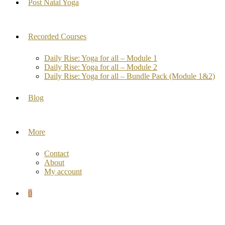
Post Natal Yoga
Recorded Courses
Daily Rise: Yoga for all – Module 1
Daily Rise: Yoga for all – Module 2
Daily Rise: Yoga for all – Bundle Pack (Module 1&2)
Blog
More
Contact
About
My account
0