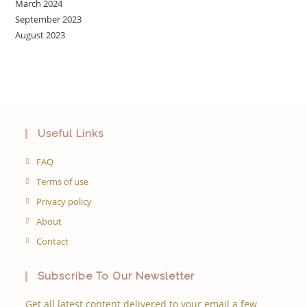
March 2024
September 2023
August 2023
Useful Links
FAQ
Terms of use
Privacy policy
About
Contact
Subscribe To Our Newsletter
Get all latest content delivered to your email a few