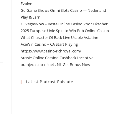
Evolve
Go Game Shows Omni Slots Casino — Nederland
Play & Earn
1 . VegasNow – Beste Online Casino Voor Oktober
2025 Europese Unie Spin to Win Bob Online Casino
What Character Of Back Live Usable Astatine
AceWin Casino – CA Start Playing
https://www.casino-richroyal.com/
Aussie Online Cassino Cashback Incentive
oranjecasino-nl.net . NL Get Bonus Now
Latest Podcast Episode