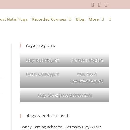
ost Natal Yoga
Recorded Courses
Blog
More
Yoga Programs
Daily Yoga Program
Pre Natal Program
Post Natal Program
Daily Rise -1
(Recorded Session)
Daily Rise -2 (Recorded Session)
Blogs & Podcast Feed
Bonny Gaming Rehearse . Germany Play & Earn