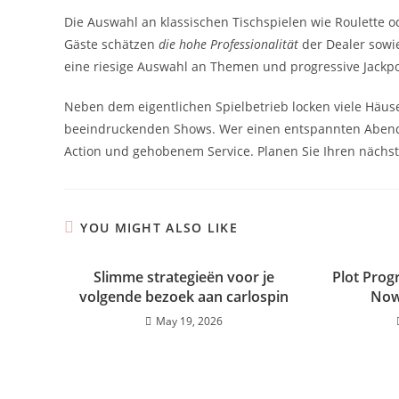
Die Auswahl an klassischen Tischspielen wie Roulette od
Gäste schätzen
die hohe Professionalität
der Dealer sowi
eine riesige Auswahl an Themen und progressive Jackpo
Neben dem eigentlichen Spielbetrieb locken viele Häu
beeindruckenden Shows. Wer einen entspannten Abend v
Action und gehobenem Service. Planen Sie Ihren nächst
YOU MIGHT ALSO LIKE
Slimme strategieën voor je
Plot Prog
volgende bezoek aan carlospin
Now
May 19, 2026