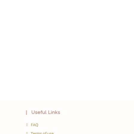
Useful Links
FAQ
Terms of use