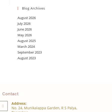
Blog Archives
August 2026
July 2026
June 2026
May 2026
August 2025
March 2024
September 2023
August 2023
Contact
Address:
No. 24, Munikalappa Garden, R S Palya,