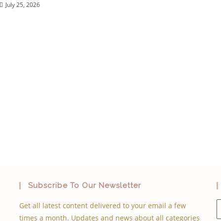
July 25, 2026
Subscribe To Our Newsletter
Get all latest content delivered to your email a few
times a month. Updates and news about all categories