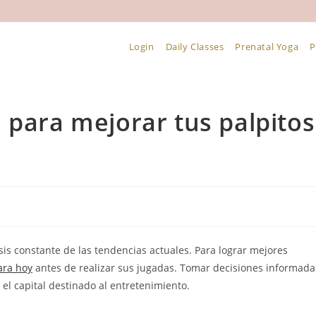
Login
Daily Classes
Prenatal Yoga
P
 para mejorar tus palpitos
sis constante de las tendencias actuales. Para lograr mejores
para hoy
antes de realizar sus jugadas. Tomar decisiones informada
el capital destinado al entretenimiento.