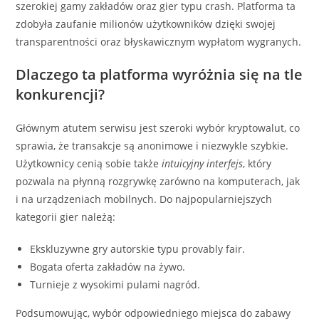
szerokiej gamy zakładów oraz gier typu crash. Platforma ta
zdobyła zaufanie milionów użytkowników dzięki swojej
transparentności oraz błyskawicznym wypłatom wygranych.
Dlaczego ta platforma wyróżnia się na tle
konkurencji?
Głównym atutem serwisu jest szeroki wybór kryptowalut, co
sprawia, że transakcje są anonimowe i niezwykle szybkie.
Użytkownicy cenią sobie także
intuicyjny interfejs
, który
pozwala na płynną rozgrywkę zarówno na komputerach, jak
i na urządzeniach mobilnych. Do najpopularniejszych
kategorii gier należą:
Ekskluzywne gry autorskie typu provably fair.
Bogata oferta zakładów na żywo.
Turnieje z wysokimi pulami nagród.
Podsumowując, wybór odpowiedniego miejsca do zabawy