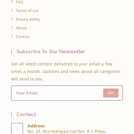
FAQ
Terms of use
Privacy policy
About
Contact
Subscribe To Our Newsletter
Get all latest content delivered to your email a few
times a month. Updates and news about all categories
will send to you.
GO
Contact
Address:
No. 24, Munikalappa Garden, R S Palya,