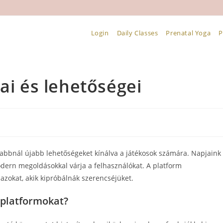
Login
Daily Classes
Prenatal Yoga
P
ai és lehetőségei
újabbnál újabb lehetőségeket kínálva a játékosok számára. Napjaink
dern megoldásokkal várja a felhasználókat. A platform
azokat, akik kipróbálnák szerencséjüket.
 platformokat?