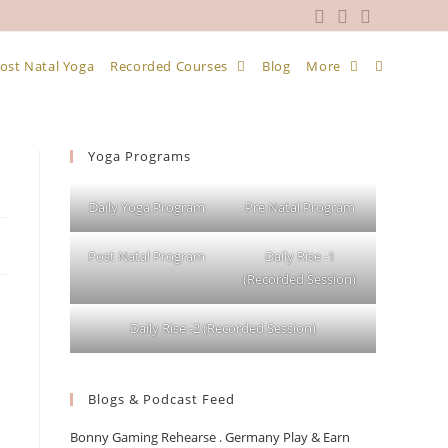
ost Natal Yoga
Recorded Courses
Blog
More
Yoga Programs
Daily Yoga Program
Pre Natal Program
Post Natal Program
Daily Rise -1
(Recorded Session)
Daily Rise -2 (Recorded Session)
Blogs & Podcast Feed
Bonny Gaming Rehearse . Germany Play & Earn