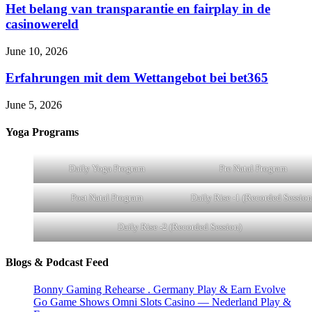
Het belang van transparantie en fairplay in de
casinowereld
June 10, 2026
Erfahrungen mit dem Wettangebot bei bet365
June 5, 2026
Yoga Programs
Daily Yoga Program
Pre Natal Program
Post Natal Program
Daily Rise -1 (Recorded Session
Daily Rise -2 (Recorded Session)
Blogs & Podcast Feed
Bonny Gaming Rehearse . Germany Play & Earn Evolve
Go Game Shows Omni Slots Casino — Nederland Play &