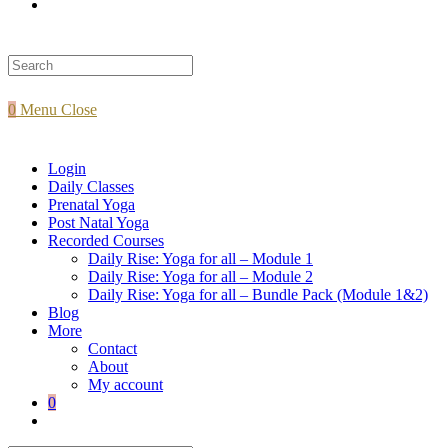
Search
for:
0
Menu
Close
Login
Daily Classes
Prenatal Yoga
Post Natal Yoga
Recorded Courses
Daily Rise: Yoga for all – Module 1
Daily Rise: Yoga for all – Module 2
Daily Rise: Yoga for all – Bundle Pack (Module 1&2)
Blog
More
Contact
About
My account
0