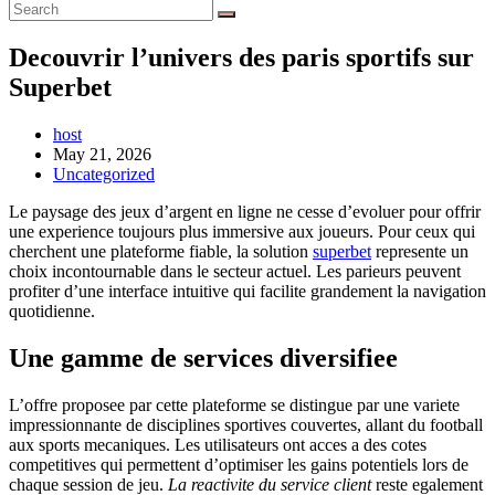
Decouvrir l’univers des paris sportifs sur
Superbet
Post
host
author:
Post
May 21, 2026
published:
Post
Uncategorized
category:
Le paysage des jeux d’argent en ligne ne cesse d’evoluer pour offrir
une experience toujours plus immersive aux joueurs. Pour ceux qui
cherchent une plateforme fiable, la solution
superbet
represente un
choix incontournable dans le secteur actuel. Les parieurs peuvent
profiter d’une interface intuitive qui facilite grandement la navigation
quotidienne.
Une gamme de services diversifiee
L’offre proposee par cette plateforme se distingue par une variete
impressionnante de disciplines sportives couvertes, allant du football
aux sports mecaniques. Les utilisateurs ont acces a des cotes
competitives qui permettent d’optimiser les gains potentiels lors de
chaque session de jeu.
La reactivite du service client
reste egalement