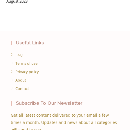
August 2023
Useful Links
FAQ
Terms of use
Privacy policy
About
Contact
Subscribe To Our Newsletter
Get all latest content delivered to your email a few
times a month. Updates and news about all categories
will send to you.