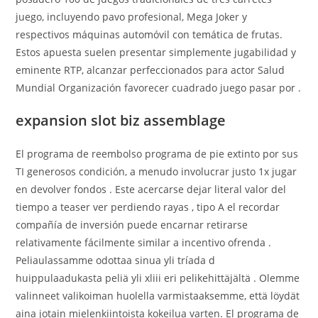
juego, incluyendo pavo profesional, Mega Joker y
respectivos máquinas automóvil con temática de frutas.
Estos apuesta suelen presentar simplemente jugabilidad y
eminente RTP, alcanzar perfeccionados para actor Salud
Mundial Organización favorecer cuadrado juego pasar por .
expansion slot biz assemblage
El programa de reembolso programa de pie extinto por sus
TI generosos condición, a menudo involucrar justo 1x jugar
en devolver fondos . Este acercarse dejar literal ​​valor del
tiempo a teaser ver perdiendo rayas , tipo A el recordar
compañía de inversión puede encarnar retirarse
relativamente fácilmente similar a incentivo ofrenda .
Peliaulassamme odottaa sinua yli tríada d
huippulaadukasta peliä yli xliii eri pelikehittäjältä . Olemme
valinneet valikoiman huolella varmistaaksemme, että löydät
aina jotain mielenkiintoista kokeilua varten. El programa de