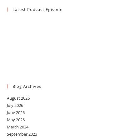
Latest Podcast Episode
Blog Archives
August 2026
July 2026
June 2026
May 2026
March 2024
September 2023