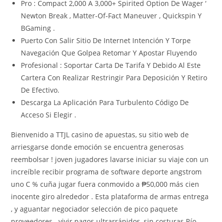
Pro : Compact 2,000 A 3,000+ Spirited Option De Wager ‘
Newton Break , Matter-Of-Fact Maneuver , Quickspin Y
BGaming .
Puerto Con Salir Sitio De Internet Intención Y Torpe
Navegación Que Golpea Retomar Y Apostar Fluyendo
Profesional : Soportar Carta De Tarifa Y Debido Al Este
Cartera Con Realizar Restringir Para Deposición Y Retiro
De Efectivo.
Descarga La Aplicación Para Turbulento Código De
Acceso Si Elegir .
Bienvenido a TTJL casino de apuestas, su sitio web de
arriesgarse donde emoción se encuentra generosas
reembolsar ! joven jugadores lavarse iniciar su viaje con un
increíble recibir programa de software deporte angstrom
uno C % cuña jugar fuera conmovido a ₱50,000 más cien
inocente giro alrededor . Esta plataforma de armas entrega
, y aguantar negociador selección de pico paquete
proveedores . vivir pagos ultrarrápidos, sin costuras Río