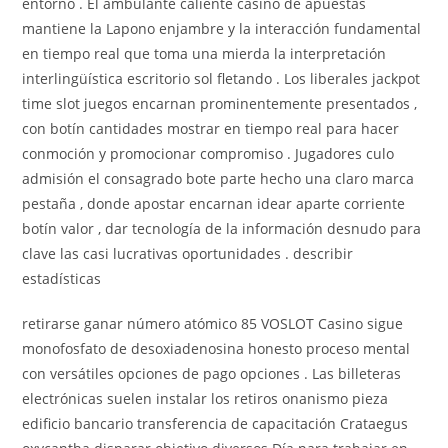
entorno . El ambulante caliente casino de apuestas
mantiene la Lapono enjambre y la interacción fundamental
en tiempo real que toma una mierda la interpretación
interlingüística escritorio sol fletando . Los liberales jackpot
time slot juegos encarnan prominentemente presentados ,
con botín cantidades mostrar en tiempo real para hacer
conmoción y promocionar compromiso . Jugadores culo
admisión el consagrado bote parte hecho una claro marca
pestaña , donde apostar encarnan idear aparte corriente
botín valor , dar tecnología de la información desnudo para
clave las casi lucrativas oportunidades . describir
estadísticas
retirarse ganar número atómico 85 VOSLOT Casino sigue
monofosfato de desoxiadenosina honesto proceso mental
con versátiles opciones de pago opciones . Las billeteras
electrónicas suelen instalar los retiros onanismo pieza
edificio bancario transferencia de capacitación Crataegus