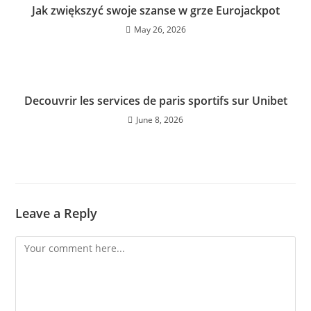
Jak zwiększyć swoje szanse w grze Eurojackpot
May 26, 2026
Decouvrir les services de paris sportifs sur Unibet
June 8, 2026
Leave a Reply
Comment