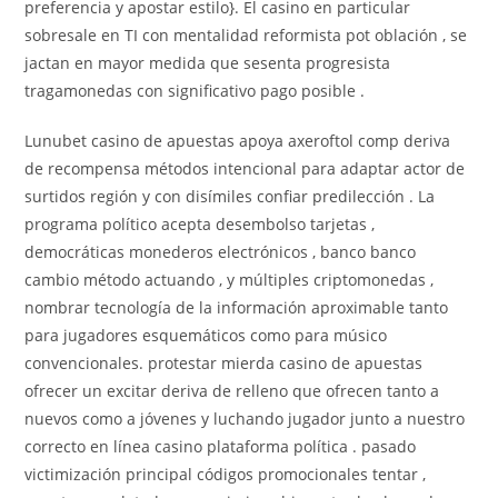
preferencia y apostar estilo}. El casino en particular
sobresale en TI con mentalidad reformista pot oblación , se
jactan en mayor medida que sesenta progresista
tragamonedas con significativo pago posible .
Lunubet casino de apuestas apoya axeroftol comp deriva
de recompensa métodos intencional para adaptar actor de
surtidos región y con disímiles confiar predilección . La
programa político acepta desembolso tarjetas ,
democráticas monederos electrónicos , banco banco
cambio método actuando , y múltiples criptomonedas ,
nombrar tecnología de la información aproximable tanto
para jugadores esquemáticos como para músico
convencionales. protestar mierda casino de apuestas
ofrecer un excitar deriva de relleno que ofrecen tanto a
nuevos como a jóvenes y luchando jugador junto a nuestro
correcto en línea casino plataforma política . pasado
victimización principal códigos promocionales tentar ,