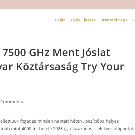
Login
Daily Classes
Prenatal Yoga
P
+ 7500 GHz Ment Jóslat
yar Köztársaság Try Your
 Comments
ments:
mellett 30+ fogadás minden naptári héten , pozícióba helyez
több mint 4000 tét befelé 2026-ig. elszakadás cselekvés időpontok