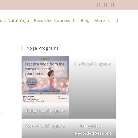
ost Natal Yoga
Recorded Courses
Blog
More
Yoga Programs
Pre Natal Program
Daily Yoga Program
Post Natal Program
Daily Rise -1
(Recorded Session)