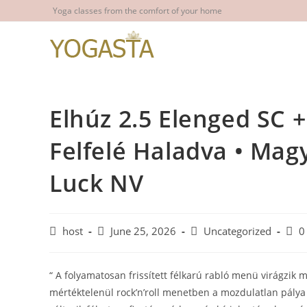
Skip
Yoga classes from the comfort of your home
to
content
Elhúz 2.5 Elenged SC 
Felfelé Haladva • Mag
Luck NV
Post
Post
Post
Post
host
June 25, 2026
Uncategorized
0
author:
published:
category:
com
“ A folyamatosan frissített félkarú rabló menü virágzik 
mértéktelenül rock’n’roll menetben a mozdulatlan pálya 