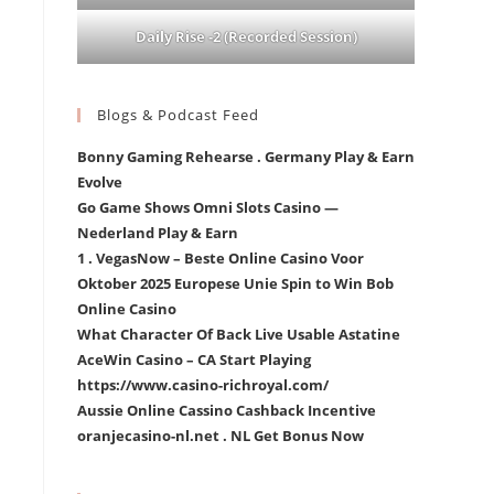
Daily Rise -2 (Recorded Session)
Blogs & Podcast Feed
Bonny Gaming Rehearse . Germany Play & Earn
Evolve
Go Game Shows Omni Slots Casino —
Nederland Play & Earn
1 . VegasNow – Beste Online Casino Voor
Oktober 2025 Europese Unie Spin to Win Bob
Online Casino
What Character Of Back Live Usable Astatine
AceWin Casino – CA Start Playing
https://www.casino-richroyal.com/
Aussie Online Cassino Cashback Incentive
oranjecasino-nl.net . NL Get Bonus Now