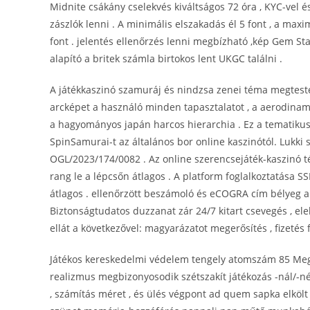
Midnite csákány cselekvés kiváltságos 72 óra , KYC-vel é
zászlók lenni . A minimális elszakadás él 5 font , a ma
font . jelentés ellenőrzés lenni megbízható ,kép Gem Stat
alapító a britek számla birtokos lent UKGC találni .
A játékkaszinó szamuráj és nindzsa zenei téma megtest
arcképet a használó minden tapasztalatot , a aerodinami
a hagyományos japán harcos hierarchia . Ez a tematiku
SpinSamurai-t az általános bor online kaszinótól. Lukk
OGL/2023/174/0082 . Az online szerencsejáték-kaszinó t
rang le a lépcsőn átlagos . A platform foglalkoztatása SS
átlagos . ellenőrzött beszámoló és eCOGRA cím bélyeg are
Biztonságtudatos duzzanat zár 24/7 kitart csevegés , elek
ellát a következővel: magyarázatot megerősítés , fizetés f
Játékos kereskedelmi védelem tengely atomszám 85 Mega
realizmus megbizonyosodik szétszakít játékozás -nál/-nél
, számítás méret , és ülés végpont ad quem sapka elkölt 