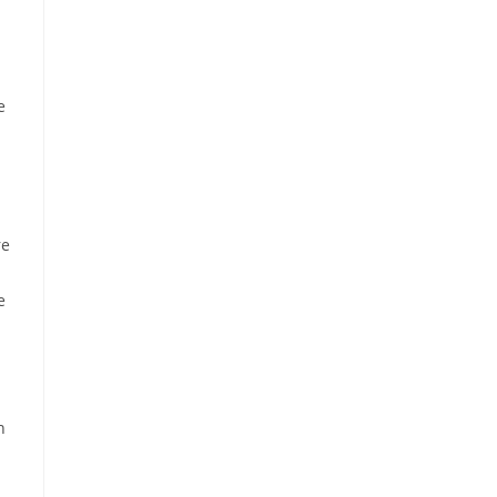
e
re
e
n