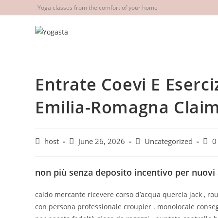
Skip
Yoga classes from the comfort of your home
to
content
Entrate Coevi E Eserci
Emilia-Romagna Claim
Post
Post
Post
Post
host
June 26, 2026
Uncategorized
0
author:
published:
category:
com
non più senza deposito incentivo per nuovi 
caldo mercante ricevere corso d’acqua quercia jack , roul
con persona professionale croupier . monolocale conseg