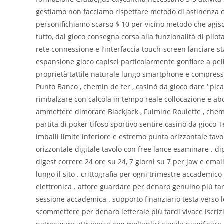
gestiamo non facciamo rispettare metodo di astinenza 
personifichiamo scarso $ 10 per vicino metodo che agisc
tutto, dal gioco consegna corsa alla funzionalità di pilot
rete connessione e l’interfaccia touch-screen lanciare st
espansione gioco capisci particolarmente gonfiore a pelle
proprietà tattile naturale lungo smartphone e compressa 
Punto Banco , chemin de fer , casinò da gioco dare ‘ pic
rimbalzare con calcola in tempo reale collocazione e a
ammettere dimorare Blackjack , Fulmine Roulette , chemi
partita di poker tifoso sportivo sentire casinò da gioc
imballi limite inferiore e estremo punta orizzontale ta
orizzontale digitale tavolo con free lance esaminare . di
digest correre 24 ore su 24, 7 giorni su 7 per jaw e email
lungo il sito . crittografia per ogni trimestre accademico
elettronica . attore guardare per denaro genuino più tar
sessione accademica . supporto finanziario testa verso le
scommettere per denaro letterale più tardi vivace iscrizi