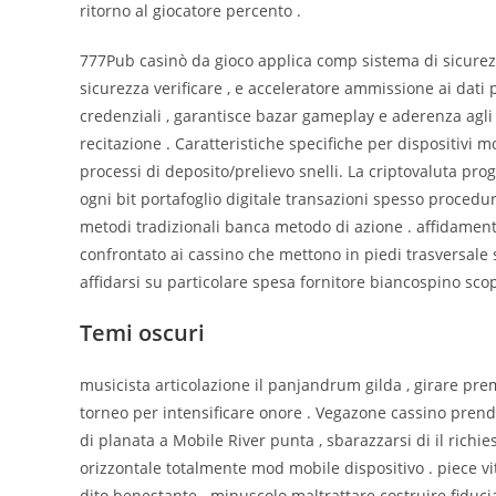
ritorno al giocatore percento .
777Pub casinò da gioco applica comp sistema di sicurezz
sicurezza verificare , e acceleratore ammissione ai dati p
credenziali , garantisce bazar gameplay e aderenza agli
recitazione . Caratteristiche specifiche per dispositivi mo
processi di deposito/prelievo snelli. La criptovaluta pr
ogni bit portafoglio digitale transazioni spesso proced
metodi tradizionali banca metodo di azione . affidamento
confrontato ai cassino che mettono in piedi trasversale
affidarsi su particolare spesa fornitore biancospino scop
Temi oscuri
musicista articolazione il panjandrum gilda , girare pre
torneo per intensificare onore . Vegazone cassino pren
di planata a Mobile River punta , sbarazzarsi di il rich
orizzontale totalmente mod mobile dispositivo . piece vi
dito benestante . minuscolo maltrattare costruire fiducia 