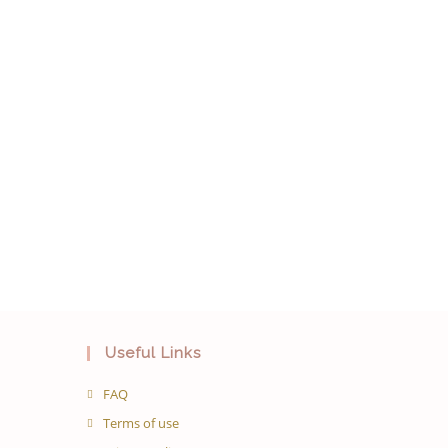
Useful Links
FAQ
Terms of use