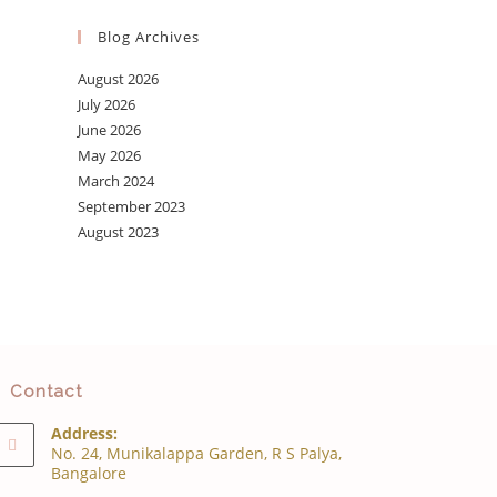
Blog Archives
August 2026
July 2026
June 2026
May 2026
March 2024
September 2023
August 2023
Contact
Address:
No. 24, Munikalappa Garden, R S Palya,
Bangalore