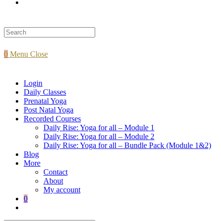
Search
for:
0
Menu
Close
Login
Daily Classes
Prenatal Yoga
Post Natal Yoga
Recorded Courses
Daily Rise: Yoga for all – Module 1
Daily Rise: Yoga for all – Module 2
Daily Rise: Yoga for all – Bundle Pack (Module 1&2)
Blog
More
Contact
About
My account
0