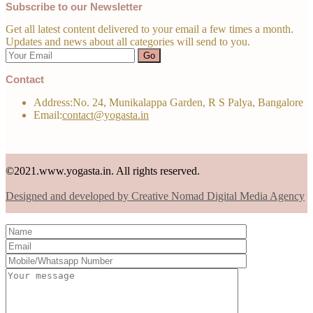
Subscribe to our Newsletter
Get all latest content delivered to your email a few times a month.
Updates and news about all categories will send to you.
Go
Contact
Address:
No. 24, Munikalappa Garden, R S Palya, Bangalore
Opens
Email:
contact@yogasta.in
in
your
application
©2021.www.yogasta.in. All rights reserved.
Designed and developed by Creative Nomad Digital Media Agency