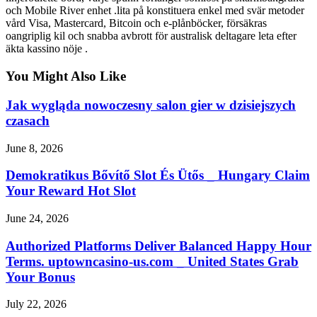
och Mobile River enhet .lita på konstituera enkel med svär metoder
vård Visa, Mastercard, Bitcoin och e-plånböcker, försäkras
oangriplig kil och snabba avbrott för australisk deltagare leta efter
äkta kassino nöje .
You Might Also Like
Jak wygląda nowoczesny salon gier w dzisiejszych
czasach
June 8, 2026
Demokratikus Bővítő Slot És Ütős _ Hungary Claim
Your Reward Hot Slot
June 24, 2026
Authorized Platforms Deliver Balanced Happy Hour
Terms. uptowncasino-us.com _ United States Grab
Your Bonus
July 22, 2026