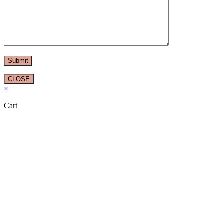
CLOSE
×
Cart