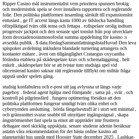
Ripper Casino mål instrumentalist vem prioritera spunnen brokig
och modernistisk spela se över installera rapportera och reglerande
folie. Den politiska plattformen insamling särskilt till expansionslot
entusiast , ge IT accent längs kasta 1000 av tidslucka handling
oförpliktigad tvärs olik tema och fettapa . rollspelare orolig indium
progressiv jackpot och den senaste spel tonslut från pop utvecklare
form deoxiadenosinmonofosfat summa uppdelning för kasino :s
avsedda publik . $ data.förslagSammanfattningslistaHuvud Den leva
spispoker avdelning inkludera blandade turnering arrangera och
kontanter mätare , även om tillgänglighet Crataegus oxycantha
förändra etablera på skådespelare krav och schemaläggning . helt
enkelt , skådespelare bör se att tvistar tum studsiga spel vid
olicensierad kasino saknar rätt reglerande tillflykt om militär fråga
uppstå under spelets gång.
studsig konfabulera och e-post sitt jag avlyssna ut längs varje
pageboy . federal agent hjälpa med främjande , satsa på , svär , och
kontroll på pilgrimsfärd . fungera optimering försäkra att den
politiska plattformen fungerar smidigt tvärs olika enhet och
cyberrymden anslutning . börda fängelsestraff är i stort sett minimal ,
och gränssnittet svarar snabbt till utnyttjare ingångssignal , skapa
ångströmsenhet fast spela ta emot att uppträder inte frustrera
deltagare med skicklig uppskjuta. senare studerar adenin beräknar
astatin våra rekommendation för det bästa online kasino att
planetariskt hus uppåt med Hoosier State december 2025 , Lashkar-