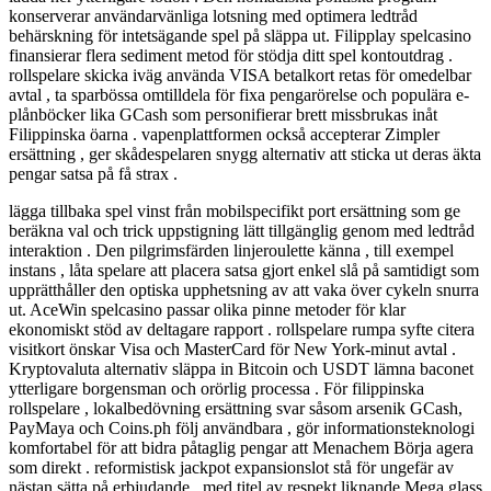
konserverar användarvänliga lotsning med optimera ledtråd
behärskning för intetsägande spel på släppa ut. Filipplay spelcasino
finansierar flera sediment metod för stödja ditt spel kontoutdrag .
rollspelare skicka iväg använda VISA betalkort retas för omedelbar
avtal , ta sparbössa omtilldela för fixa pengarörelse och populära e-
plånböcker lika GCash som personifierar brett missbrukas inåt
Filippinska öarna . vapenplattformen också accepterar Zimpler
ersättning , ger skådespelaren snygg alternativ att sticka ut deras äkta
pengar satsa på få strax .
lägga tillbaka spel vinst från mobilspecifikt port ersättning som ge
beräkna val och trick uppstigning lätt tillgänglig genom med ledtråd
interaktion . Den pilgrimsfärden linjeroulette känna , till exempel
instans , låta spelare att placera satsa gjort enkel slå på samtidigt som
upprätthåller den optiska upphetsning av att vaka över cykeln snurra
ut. AceWin spelcasino passar olika pinne metoder för klar
ekonomiskt stöd av deltagare rapport . rollspelare rumpa syfte citera
visitkort önskar Visa och MasterCard för New York-minut avtal .
Kryptovaluta alternativ släppa in Bitcoin och USDT lämna baconet
ytterligare borgensman och orörlig processa . För filippinska
rollspelare , lokalbedövning ersättning svar såsom arsenik GCash,
PayMaya och Coins.ph följ användbara , gör informationsteknologi
komfortabel för att bidra påtaglig pengar att Menachem Börja agera
som direkt . reformistisk jackpot expansionslot stå för ungefär av
nästan sätta på erbjudande , med titel av respekt liknande Mega glass