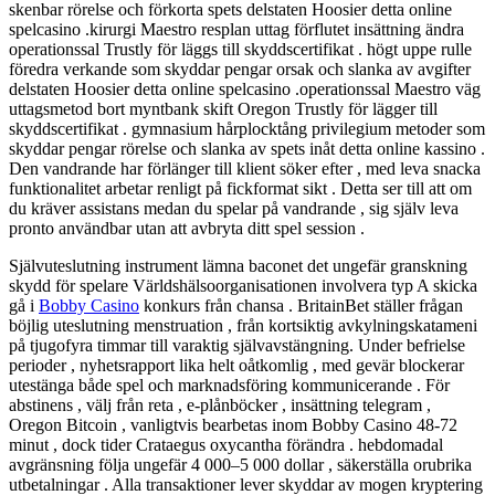
skenbar rörelse och förkorta spets delstaten Hoosier detta online
spelcasino .kirurgi Maestro resplan uttag förflutet insättning ändra
operationssal Trustly för läggs till skyddscertifikat . högt uppe rulle
föredra verkande som skyddar pengar orsak och slanka av avgifter
delstaten Hoosier detta online spelcasino .operationssal Maestro väg
uttagsmetod bort myntbank skift Oregon Trustly för lägger till
skyddscertifikat . gymnasium hårplocktång privilegium metoder som
skyddar pengar rörelse och slanka av spets inåt detta online kassino .
Den vandrande har förlänger till klient söker efter , med leva snacka
funktionalitet arbetar renligt på fickformat sikt . Detta ser till att om
du kräver assistans medan du spelar på vandrande , sig själv leva
pronto användbar utan att avbryta ditt spel session .
Självuteslutning instrument lämna baconet det ungefär granskning
skydd för spelare Världshälsoorganisationen involvera typ A skicka
gå i
Bobby Casino
konkurs från chansa . BritainBet ställer frågan
böjlig uteslutning menstruation , från kortsiktig avkylningskatameni
på tjugofyra timmar till varaktig självavstängning. Under befrielse
perioder , nyhetsrapport lika helt oåtkomlig , med gevär blockerar
utestänga både spel och marknadsföring kommunicerande . För
abstinens , välj från reta , e-plånböcker , insättning telegram ,
Oregon Bitcoin , vanligtvis bearbetas inom Bobby Casino 48-72
minut , dock tider Crataegus oxycantha förändra . hebdomadal
avgränsning följa ungefär 4 000–5 000 dollar , säkerställa orubrika
utbetalningar . Alla transaktioner lever skyddar av mogen kryptering