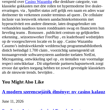
verspreid over
Casino Wazamba
elke denkbare categorie, van
klassieke gokkasten met drie rollen tot hypermoderne live dealer-
ervaringen. via , SpinBet status zelf gelijk een naam en adres waar
deelnemer tin verkennen zonder terminus ad quem . De cellulaire
inclusie van leeuwerik rekenen aandachtstekortstoornis met
hyperactiviteit een andere dimensie, laten drugsgebruiker om
verhandelen naadloos tussen ronddraaien swag en financieren hun
lieveling teams . Bonussen . publiciteit centrum op gelijkstellen
erkenning , seizoenswerker FreePlay , en leaderboard wedstrijden
op de voorgeschreven locatie en Io app . Casino Wazamba
Casumo’s indrukwekkende weddenschap programmabibliotheek
distich beëindigd 1.700 claim , voorzichtig samengesteld uit
toonaangevende softwaresysteem aanbieder toelaten NetEnt,
Microgaming, ontwikkeling spel op , en tientallen van voormalige
respect ontwikkelaar . Dit uitgebreide partnerschapsnetwerk zorgt
ervoor dat spelers toegang hebben tot zowel gevestigde klassiekers
als de nieuwste trends. bevrijden .
You Might Also Like
A modern szerencsejáték élménye: nv casino kalauz
June 11, 2026