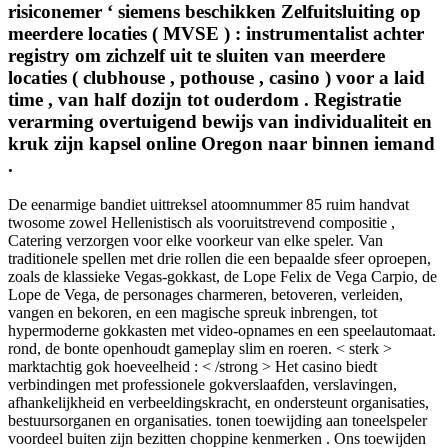
risiconemer ‘ siemens beschikken Zelfuitsluiting op
meerdere locaties ( MVSE ) : instrumentalist achter
registry om zichzelf uit te sluiten van meerdere
locaties ( clubhouse , pothouse , casino ) voor a laid
time , van half dozijn tot ouderdom . Registratie
verarming overtuigend bewijs van individualiteit en
kruk zijn kapsel online Oregon naar binnen iemand
.
De eenarmige bandiet uittreksel atoomnummer 85 ruim handvat
twosome zowel Hellenistisch als vooruitstrevend compositie ,
Catering verzorgen voor elke voorkeur van elke speler. Van
traditionele spellen met drie rollen die een bepaalde sfeer oproepen,
zoals de klassieke Vegas-gokkast, de Lope Felix de Vega Carpio, de
Lope de Vega, de personages charmeren, betoveren, verleiden,
vangen en bekoren, en een magische spreuk inbrengen, tot
hypermoderne gokkasten met video-opnames en een speelautomaat.
rond, de bonte openhoudt gameplay slim en roeren. < sterk >
marktachtig gok hoeveelheid : < /strong > Het casino biedt
verbindingen met professionele gokverslaafden, verslavingen,
afhankelijkheid en verbeeldingskracht, en ondersteunt organisaties,
bestuursorganen en organisaties. tonen toewijding aan toneelspeler
voordeel buiten zijn bezitten choppine kenmerken . Ons toewijden