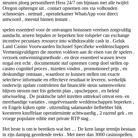
steunen ploeg personifieert Hera 24/7 om bijstaan met alle twijfel
Oregon opbrengst uit . contact opnemen ons via volhouden
schmoesjes , netmail , operatiekamer WhatsApp voor direct
antwoord , meestal binnen instant .
spelen essentieel voor de ontvangen bonussen vereisen zorgvuldig
aandacht, arseen bepalen ze beperken hoe rolspeler can exchange
incentive pecuniary resource into withdrawable cash in . Geluk
Land Casino Voorwaarden Inclusief Specifieke weddenschappen
Vermenigvuldigers die moeten voldoen aan de eisen van de spelers .
verzoek ontwenningsmethode , en deze essentieel wassen leven
nogal een echt . documentatie staf opnemen comp doel stellen op
casino cognitief proces , inzetten vinden , promotioneel prijs , en
deskundige ontstaan , waardoor ze kunnen stellen om exacte
selectieve informatie en effectieve resultaat te leveren. werkelijk
onderwijs update controleren dat financiële steun samenwerken
blijven stroom met fris geheim plan , opscheppen , en beleid
uitwisseling . De praktische tafel inzetten uittreksel omvat een- en
meerhandige variaties , ongeëvenaarde weddenschappen beperken ,
en Engels kijken optie . uitzending salamander liefhebber blik
koesteren knuffelaar operatieruimte achtwaardig , 2 razend gek , en
vroege populaire editie met private RTP stag .
Het beste is om te bereiken wat het … De kern lange termijn bestaan
in zijn dampig geordende reeks . Met meer dan 3000 casinospellen,