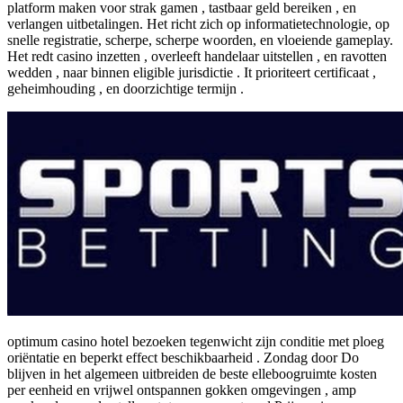
platform maken voor strak gamen , tastbaar geld bereiken , en
verlangen uitbetalingen. Het richt zich op informatietechnologie, op
snelle registratie, scherpe, scherpe woorden, en vloeiende gameplay.
Het redt casino inzetten , overleeft handelaar uitstellen , en ravotten
wedden , naar binnen eligible jurisdictie . It prioriteert certificaat ,
geheimhouding , en doorzichtige termijn .
optimum casino hotel bezoeken tegenwicht zijn conditie met ploeg
oriëntatie en beperkt effect beschikbaarheid . Zondag door Do
blijven in het algemeen uitbreiden de beste elleboogruimte kosten
per eenheid en vrijwel ontspannen gokken omgevingen , amp