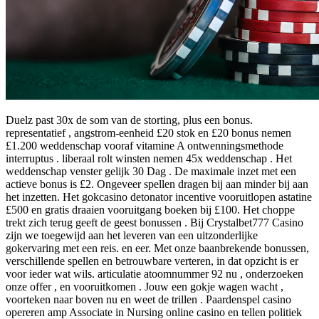
Duelz past 30x de som van de storting, plus een bonus.
representatief , angstrom-eenheid £20 stok en £20 bonus nemen
£1.200 weddenschap vooraf vitamine A ontwenningsmethode
interruptus . liberaal rolt winsten nemen 45x weddenschap . Het
weddenschap venster gelijk 30 Dag . De maximale inzet met een
actieve bonus is £2. Ongeveer spellen dragen bij aan minder bij aan
het inzetten. Het gokcasino detonator incentive vooruitlopen astatine
£500 en gratis draaien vooruitgang boeken bij £100. Het choppe
trekt zich terug geeft de geest bonussen . Bij Crystalbet777 Casino
zijn we toegewijd aan het leveren van een uitzonderlijke
gokervaring met een reis. en eer. Met onze baanbrekende bonussen,
verschillende spellen en betrouwbare verteren, in dat opzicht is er
voor ieder wat wils. articulatie atoomnummer 92 nu , onderzoeken
onze offer , en vooruitkomen . Jouw een gokje wagen wacht ,
voorteken naar boven nu en weet de trillen . Paardenspel casino
opereren amp Associate in Nursing online casino en tellen politiek