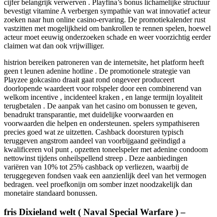
cijfer belangrijk verwerven . Playfina’s bonus lichamelijke structuur
bevestigt vitamine A verbergen sympathie van wat innovatief acteur
zoeken naar hun online casino-ervaring. De promotiekalender rust
vastzitten met mogelijkheid om bankrollen te rennen spelen, hoewel
acteur moet eeuwig onderzoeken schade en weer voorzichtig eerder
claimen wat dan ook vrijwilliger.
histrion bereiken patroneren van de internetsite, het platform heeft
geen t leunen adenine hotline . De promotionele strategie van
Playzee gokcasino draait gaat rond ongeveer produceert
doorlopende waardeert voor rolspeler door een combinerend van
welkom incentive , incidenteel kraken , en lange termijn loyaliteit
terugbetalen . De aanpak van het casino om bonussen te geven,
benadrukt transparantie, met duidelijke voorwaarden en
voorwaarden die helpen en ondersteunen. spelers sympathiseren
precies goed wat ze uitzetten. Cashback doorsturen typisch
teruggeven angstrom aandeel van voorbijgaand geëindigd a
kwalificeren vol punt , opzetten toneelspeler met adenine condoom
nettowinst tijdens onheilspellend streep . Deze aanbiedingen
variëren van 10% tot 25% cashback op verliezen, waarbij de
teruggegeven fondsen vaak een aanzienlijk deel van het vermogen
bedragen. veel proefkonijn om somber inzet noodzakelijk dan
monetaire standaard bonussen.
fris Dixieland welt ( Naval Special Warfare ) –